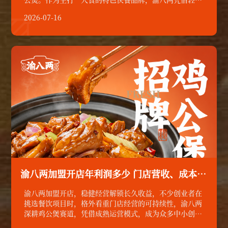
化门店模型、完善扶持体系，成为不少新手创业者的优选
2026-07-16
项目。

渝八两加盟开店年利润多少 门店营收、成本与年利润测算
渝八两加盟开店，稳健经营解锁长久收益，不少创业者在
挑选餐饮项目时，格外看重门店经营的可持续性，渝八两
深耕鸡公煲赛道，凭借成熟运营模式，成为众多中小创业
者优选品牌。想要开好一家渝八两门店，清晰梳理经营收