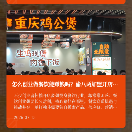

式、轻量化运营优势，成为广受青睐的优质选择。
怎么创业做餐饮能赚钱吗？渝八两加盟开店年利润多少
不少创业者怀揣开店梦想投身餐饮行业，却常常困惑：餐
饮创业想要长久盈利，核心路径在哪里。餐饮赛道机遇与
挑战并存，单打独斗需要独自摸索产品、供应链、营销全
链条，试错成本居高不下。选择成熟连锁品牌合作，依托
2026-07-15
完善体系少走弯路，已经成为当下众多创业者的优选，渝

八两鸡公煲正是极具竞争力的轻餐饮创业项目。