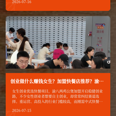
2026-07-16
支结构，合理规划运营节奏，是实现良性盈利的关键。

创业做什么赚钱女生？加盟快餐店推荐？渝八两加盟开店年利润多少
女生创业优选快餐项目，渝八两鸡公煲加盟开启稳健创业
路，不少女性创业者想要自主创业，却常常纠结赛道选
择。重运营、高投入的行业门槛较高，而刚需中式快餐受
众广泛、经营稳定，更适合想要踏实发展的女性创业者。
2026-07-15
在众多快餐加盟品牌之中，渝八两重庆鸡公煲凭借成熟模