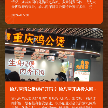
情况，尤其商圈店凭借稳定客流、多元消费群体，成为大
众优选开店选址。渝八两深耕鸡公煲特色赛道多年，凭借
成熟运营体系、标准化产品输出，帮助众多商圈门店稳步
2026-07-20
经营，今天结合线下真实门店经营现状，直观拆解商圈店

经营收益逻辑，打消创业者利润顾虑。
渝八两鸡公煲店好开吗 ？渝八两开店投入回报，加盟店年利润详细拆解
渝八两鸡公煲店好开吗？开店投入回报，加盟店年利润详
细拆解，想要投身餐饮创业，很多创业者会关注渝八两鸡
公煲。作为主打一人食的特色快餐品牌，渝八两凭借轻量