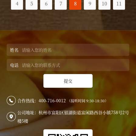
4
5
6
7
8
9
10
11
姓名
电话
提交
合作热线：400-716-0012
（接听时间 9:30-18:30）

公司地址：杭州市富阳区银湖街道富闲路西谷小镇758号2号

楼5楼