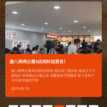
渝八两鸡公煲4店同时试营业！
渝八两鸡公煲4店同时试营业 南京苏宁慧谷店 南京江宁大
润发店 杭州萧山万象汇店 安徽毫州芍花路店 接下来每个
月开业30家的节奏
2024-08-10
