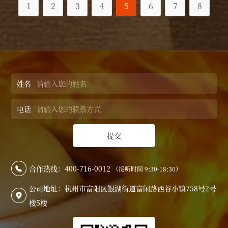
1
2
3
4
5
6
7
8
姓名
电话
提交
合作热线：400-716-0012
（接听时间 9:30-18:30）

公司地址：杭州市富阳区银湖街道富闲路西谷小镇758号2号

楼5楼