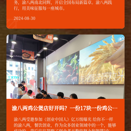
务，渝八两南北同辉，开启全国布局新篇章。渝八两践
行，用美味征服每一座城市。
2024-08-30

渝八两鸡公煲店好开吗？一份17块一份鸡公煲毛利润可观！
渝八两受邀参加《创业中国人》亿万级曝光 给你不一样
的渝八两，餐饮创业，作为众多创业领域中的一个，能够
成功的，背后往往凝聚了创业者无数的努力和智慧?在这