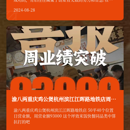
个竞争激烈的行业当中，要想脱颖而出，需要哪些核心品
2024-08-28
质呢？渝八两重磅登录《创业中国人》；

渝八两重庆鸡公煲杭州滨江江晖路地铁店周营业额93000
渝八两重庆鸡公煲杭州滨江江晖路地铁店 50平40个位置
日营业额，周营业额93000 这个坪效米饭快餐同品类中算
抗打的吧