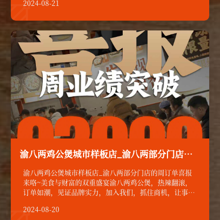
2024-08-21

渝八两鸡公煲城市样板店_渝八两部分门店的周订单喜报来咯~
渝八两鸡公煲城市样板店_渝八两部分门店的周订单喜报
来咯~美食与财富的双重盛宴渝八两鸡公煲，热辣翻滚，
订单如潮，见证品牌实力，加入我们，抓住商机，让事业
像鸡公煲一样红火！
2024-08-20