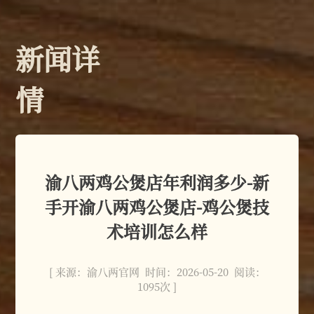
新闻详
情
渝八两鸡公煲店年利润多少-新
手开渝八两鸡公煲店-鸡公煲技
术培训怎么样
[ 来源：渝八两官网 时间：2026-05-20 阅读：
1095次 ]