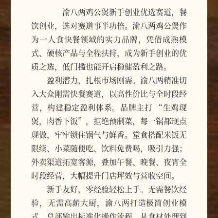
渝八两鸡公煲新手创业优选赛道，餐
饮创业，选对赛道事半功倍。渝八两鸡公煲作
为一人食快餐领域的实力品牌，凭借成熟模
式、硬核产品与全程扶持，成为新手创业的优
质之选，低门槛也能开启稳健盈利之路。
盈利潜力，扎根市场刚需。渝八两精准切
入大众刚需快餐赛道，以高性价比与全时段经
营，构建稳定盈利体系。品牌主打 “生鸡现
煲，肉香下饭”，拒绝预制菜，每一锅都现点
现做，牢牢锁住锅气与鲜香。堂食搭配米饭无
限续、小菜随便吃、饮料免费喝，吸引力强；
外卖渠道拓宽客源，叠加午餐、晚餐、夜宵全
时段经营，大幅提升门店坪效与营收空间。
新手友好，零经验轻松上手。无需餐饮经
验，无需高薪大厨，渝八两打造极简创业模
式。总部输出标准化操作流程，从食材处理到