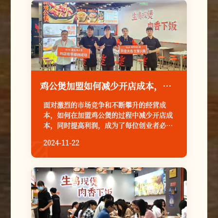
鸡公煲加盟如何减少开店成本，提高利润
面对激烈的市场竞争和不断攀升的经营成
本，如何在加盟鸡公煲的过程中减少开店成
本，同时提高利润，成为了每位创业者必须
深思的问题。今天，就让我们一同探索那些
2024-11-22

藏在细节中的智慧，为您的鸡公煲加盟店铺
铺设一条通往成功的康庄大道。