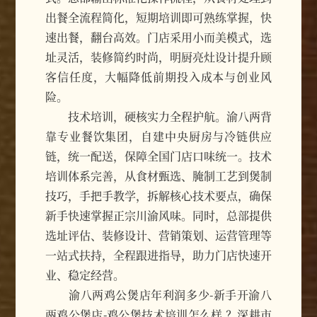
出餐全流程简化，短期培训即可熟练掌握，快
速出餐，翻台高效。门店采用小而美模式，选
址灵活，装修简约时尚，明厨亮灶设计提升顾
客信任度，大幅降低前期投入成本与创业风
险。
技术培训，硬核实力全程护航。渝八两背
靠专业餐饮集团，自建中央厨房与冷链供应
链，统一配送，保障全国门店口味统一。技术
培训体系完善，从食材甄选、腌制工艺到煲制
技巧，手把手教学，拆解核心技术要点，确保
新手快速掌握正宗川渝风味。同时，总部提供
选址评估、装修设计、营销策划、运营管理等
一站式扶持，全程跟进指导，助力门店快速开
业、稳定经营。
渝八两鸡公煲店年利润多少-新手开渝八
两鸡公煲店-鸡公煲技术培训怎么样 ？深耕市