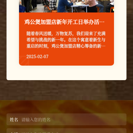
鸡公煲加盟店新年开工日举办活动的重要性
随着春风送暖，万物复苏，我们迎来了充满
希望与挑战的新一年。在这个寓意着新生与
重启的时刻，鸡公煲加盟店精心筹备的新年
开工日活动，不仅是对过去一年辛勤耕耘的
2025-02-07

致敬，更是对未来美食旅程的美好期许。开
工日活动的举办，其重要性远远超越了简单
的庆祝，它承载着品牌与消费者之间深厚的
情感链接，以及对未来市场趋势的敏锐洞
察。
姓名