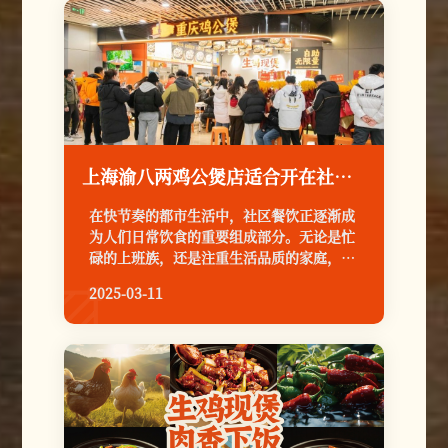
上海渝八两鸡公煲店适合开在社区吗
在快节奏的都市生活中，社区餐饮正逐渐成
为人们日常饮食的重要组成部分。无论是忙
碌的上班族，还是注重生活品质的家庭，都
希望在离家不远的地方找到一家既美味又便
2025-03-11

捷的餐厅。而渝八两鸡公煲，作为国内首家
快餐鸡公煲品牌，凭借其独特的经营模式和
优质的产品，正成为社区餐饮市场的热门选
择。那么，在上海这样的国际化大都市，渝
八两鸡公煲店适合开在社区吗？答案是肯定
的！