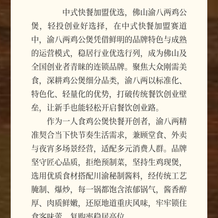
中式快餐加盟优选，佛山渝八两鸡公
煲，轻投创业好选择，在中式快餐加盟赛道
中，渝八两鸡公煲凭借鲜明的品牌特色与成熟
的运营模式，稳居行业优选行列，成为佛山及
全国创业者青睐的连锁品牌。聚焦大众刚需美
食，深耕鸡公煲细分品类，渝八两以标准化、
特色化、轻量化的优势，打破传统餐饮创业壁
垒，让新手也能轻松开启餐饮创业路。
作为一人食鸡公煲快餐开创者，渝八两精
准契合当下快节奏生活需求，兼顾堂食、外卖
与夜宵多场景经营，适配多元消费人群。品牌
坚守匠心品质，拒绝预制菜，坚持生鸡现煲，
选用优质食材搭配川渝秘制酱料，经传统工艺
腌制、爆炒，每一锅都饱含浓郁锅气，酱香醇
厚、肉质鲜嫩，还原地道重庆风味，牢牢锁住
食客味蕾，复购率稳居高位。