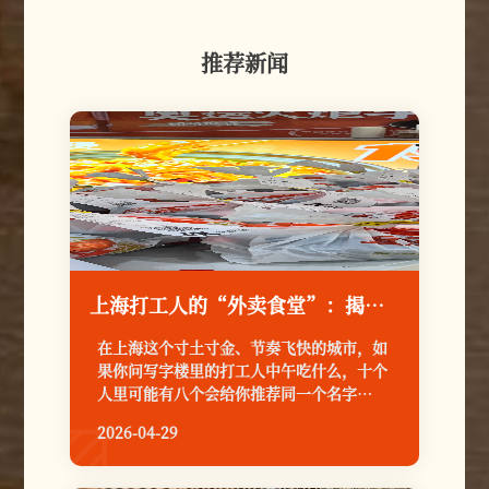
推荐新闻
上海打工人的“外卖食堂”：揭秘渝八两鸡公煲，为何天天爆单？
在上海这个寸土寸金、节奏飞快的城市，如
果你问写字楼里的打工人中午吃什么，十个
人里可能有八个会给你推荐同一个名字——
渝八两重庆鸡公煲。
2026-04-29
