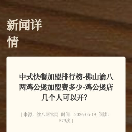
新闻详
情
中式快餐加盟排行榜-佛山渝八
两鸡公煲加盟费多少-鸡公煲店
几个人可以开？
[ 来源：渝八两官网 时间：2026-05-19 阅读：
579次 ]