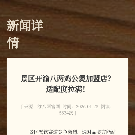
新闻详
情
景区开渝八两鸡公煲加盟店？
适配度拉满！
[ 来源：渝八两官网 时间：2026-01-28 阅读：
5834次 ]
景区餐饮赛道竞争激烈，选对品类方能站