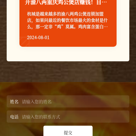
开渝八两重庆鸡公煲店赚钱！目前杭城快开满啦！
杭城是越来越多的渝八两鸡公煲连锁加盟
店，如果问最近的餐饮市场最火的食材是什
么，那一定非“鸡”莫属。鸡肉富含蛋白
质，各种维生素以及矿物质，肉质细腻爽
2024-08-01

嫩，鲜美而滋润，加上鸡肉肉质较软可塑性
强，煎炒煮炸各种做法烹饪都是相当美味开
渝八两重庆鸡公煲店赚钱！目前杭城快开满
啦！
姓名
电话
提交