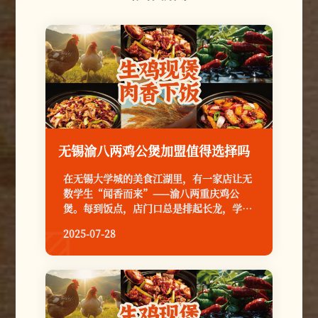
无锡渝八两鸡公煲加盟值得选择吗
在无锡大学城的美食江湖里，有一家店让无
数学生“闻香而来”——渝八两重庆鸡公
煲。每到饭点，店门口总是排起长龙，学生
们三五成群，就为那一口麻辣鲜香的重庆味
2025-07-28

道。