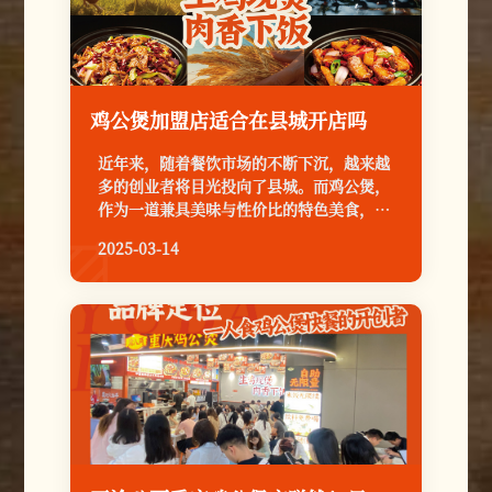
鸡公煲加盟店适合在县城开店吗
近年来，随着餐饮市场的不断下沉，越来越
多的创业者将目光投向了县城。而鸡公煲，
作为一道兼具美味与性价比的特色美食，正
成为县城餐饮市场的新宠。那么，在县城开
2025-03-14

一家鸡公煲加盟店，真的能赚钱吗？答案是
肯定的！但如何开好一家店，却是一门学
问。