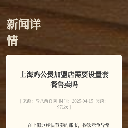
新闻详
情
上海鸡公煲加盟店需要设置套
餐售卖吗
[ 来源：渝八两官网 时间：2025-04-15 阅读：
971次 ]
在上海这座快节奏的都市，餐饮竞争异常