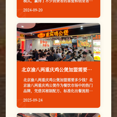
模式，赢得了不少消费者的喜爱和创业者的
关注。以下是对渝八两鸡公煲的详细评价
2024-09-20

北京渝八两重庆鸡公煲加盟需要多少钱？
北京渝八两重庆鸡公煲加盟需要多少钱？北
京渝八两重庆鸡公煲作为餐饮市场中的热门
品牌，凭借其秘制配方、标准化出餐流程及
全链路运营支持，成为众多创业者的优选。
2025-09-24

根据品牌官方信息及行业数据，其加盟费用
体系如下