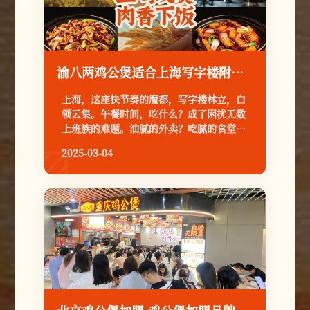
渝八两鸡公煲适合上海写字楼附近开店吗
上海，这座快节奏的魔都，写字楼林立，白
领云集。午餐时间，吃什么？成了困扰无数
上班族的难题。油腻的外卖？吃腻的食堂？
是时候来点新鲜刺激的了！渝八两鸡公煲，
2025-03-04

凭借其独特的麻辣鲜香和便捷的用餐体验，
正成为上海写字楼附近餐饮的新宠！