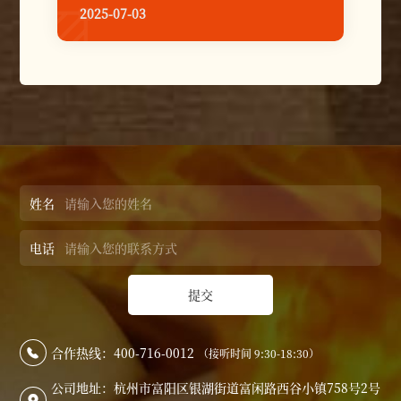
饮品牌，渝八两凭借其独特的口味和成熟的
2025-07-03

加盟模式，正在全国范围内扩张版图。那
么，这个品牌在无锡市场的表现如何？它的
口味是否符合无锡人的饮食习惯？让我们一
起来分析。
姓名
电话
提交
合作热线：400-716-0012
（接听时间 9:30-18:30）

公司地址：杭州市富阳区银湖街道富闲路西谷小镇758号2号
