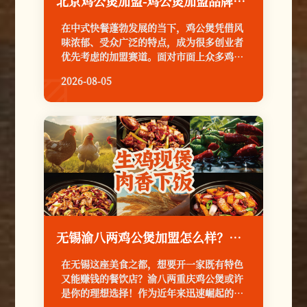
北京鸡公煲加盟-鸡公煲加盟品牌排行-北京渝八两鸡公煲加盟怎么样
在中式快餐蓬勃发展的当下，鸡公煲凭借风
味浓郁、受众广泛的特点，成为很多创业者
优先考虑的加盟赛道。面对市面上众多鸡公
煲加盟品牌排行，想要在北京开好一家鸡公
2026-08-05

煲门店，选对靠谱连锁品牌尤为关键，渝八
两鸡公煲凭借差异化定位与成熟连锁体系，
成为北京地区颇具竞争力的加盟选择。
无锡渝八两鸡公煲加盟怎么样？口味适合吗？
在无锡这座美食之都，想要开一家既有特色
又能赚钱的餐饮店？渝八两重庆鸡公煲或许
是你的理想选择！作为近年来迅速崛起的餐