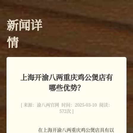
新闻详
情
上海开渝八两重庆鸡公煲店有
哪些优势？
[ 来源：渝八两官网 时间：2025-03-10 阅读：
572次 ]
在上海开渝八两重庆鸡公煲店具有以